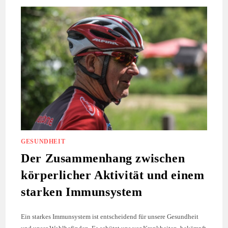
ALTER
VORBEREITEN
–
DIESE
UMBAUMASSNAHMEN K
ÖNNTEN N
OTWENDIG W
ERDEN
GESUNDHEIT
Der Zusammenhang zwischen
körperlicher Aktivität und einem
starken Immunsystem
Ein starkes Immunsystem ist entscheidend für unsere Gesundheit