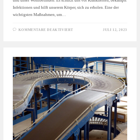
und unser Wohlbefinden. Es schützt uns vor Krankheiten, bekämpft
Infektionen und hilft unserem Körper, sich zu erholen. Eine der
wichtigsten Maßnahmen, um…
FÜR
KOMMENTARE DEAKTIVIERT
JULI 12, 2023
DER
ZUSAMMENHANG
ZWISCHEN
KÖRPERLICHER
AKTIVITÄT
UND
EINEM
STARKEN
IMMUNSYSTEM