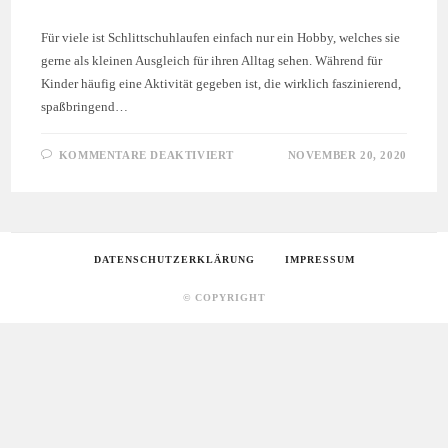
Für viele ist Schlittschuhlaufen einfach nur ein Hobby, welches sie
gerne als kleinen Ausgleich für ihren Alltag sehen. Während für
Kinder häufig eine Aktivität gegeben ist, die wirklich faszinierend,
spaßbringend…
FÜR
KOMMENTARE DEAKTIVIERT
NOVEMBER 20, 2020
DIE
ERSTEN
SCHRITTE
AUF
DEM
EIS
DATENSCHUTZERKLÄRUNG
IMPRESSUM
© COPYRIGHT